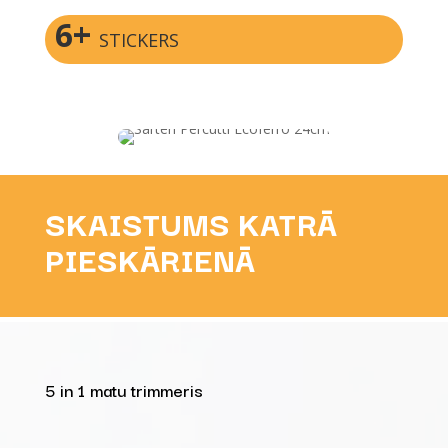
6+
STICKERS
SKAISTUMS KATRĀ
PIESKĀRIENĀ
5 in 1 matu trimmeris