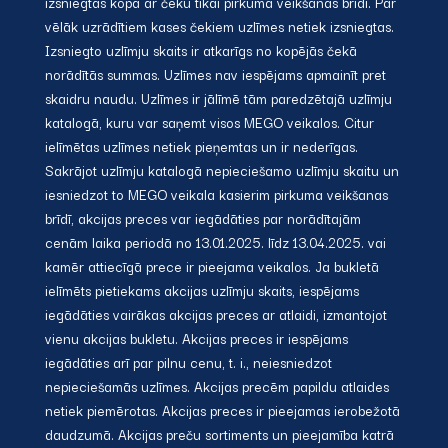
izsniegtas kopā ar čeku tikai pirkuma veikšanas brīdī. Par
vēlāk uzrādītiem kases čekiem uzlīmes netiek izsniegtas.
Izsniegto uzlīmju skaits ir atkarīgs no kopējās čekā
norādītās summas. Uzlīmes nav iespējams apmainīt pret
skaidru naudu. Uzlīmes ir jālīmē tām paredzētajā uzlīmju
katalogā, kuru var saņemt visos MEGO veikalos. Citur
ielīmētas uzlīmes netiek pieņemtas un ir nederīgas.
Sakrājot uzlīmju katalogā nepieciešamo uzlīmju skaitu un
iesniedzot to MEGO veikala kasierim pirkuma veikšanas
brīdī, akcijas preces var iegādāties par norādītajām
cenām laika periodā no 13.01.2025. līdz 13.04.2025. vai
kamēr attiecīgā prece ir pieejama veikalos. Ja bukletā
ielīmēts pietiekams akcijas uzlīmju skaits, iespējams
iegādāties vairākas akcijas preces ar atlaidi, izmantojot
vienu akcijas bukletu. Akcijas preces ir iespējams
iegādāties arī par pilnu cenu, t. i., neiesniedzot
nepieciešamās uzlīmes. Akcijas precēm papildu atlaides
netiek piemērotas. Akcijas preces ir pieejamas ierobežotā
daudzumā. Akcijas preču sortiments un pieejamība katrā