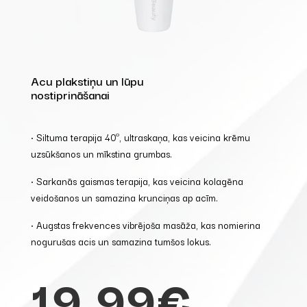
Acu plakstiņu un lūpu
nostiprināšanai
• Siltuma terapija 40º, ultraskaņa, kas veicina krēmu
uzsūkšanos un mīkstina grumbas.
• Sarkanās gaismas terapija, kas veicina kolagēna
veidošanos un samazina krunciņas ap acīm.
• Augstas frekvences vibrējoša masāža, kas nomierina
nogurušas acis un samazina tumšos lokus.
19,99€