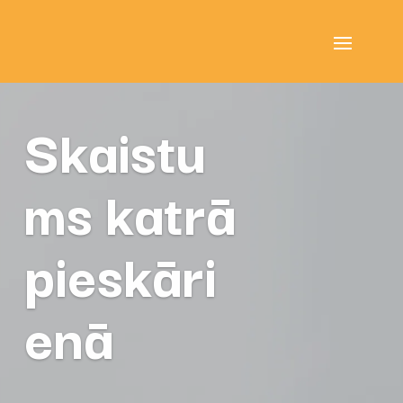
Skaistu
ms katrā
pieskāri
enā