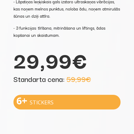
• Lāpstiņas leņķiskais gals izstaro ultraskaņas vibrācijas,
kas noņem melnos punktus, noloba ādu, noņem atmirušās
šūnas un dziļi attīra.
• 3 funkcijas: tīrīšana, mitrināšana un liftings, ādas
kopšanai un skaistumam.
29,99€
Standarta cena:
59,99€
6+
STICKERS