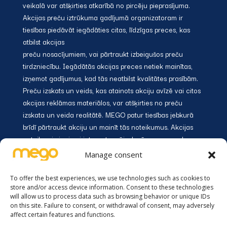
veikalā var atšķirties atkarībā no pircēju pieprasījuma.
Akcijas preču iztrūkuma gadījumā organizatoram ir
tiesības piedāvāt iegādāties citas, līdzīgas preces, kas
atbilst akcijas
preču nosacījumiem, vai pārtraukt izbeigušos preču
tirdzniecību. Iegādātās akcijas preces netiek mainītas,
izņemot gadījumus, kad tās neatbilst kvalitātes prasībām.
Preču izskats un veids, kas atainots akciju avīzē vai citos
akcijas reklāmas materiālos, var atšķirties no preču
izskata un veida realitātē. MEGO patur tiesības jebkurā
brīdī pārtraukt akciju un mainīt tās noteikumus. Akcijas
noteikumi pieejami interneta mājaslapā www.mego.lv un
tirdzniecības
Manage consent
vietās. SIA ”Lenoka” nenes nekādu atbildību par
jebkādiem zaudējumiem vai kaitējumu,
To offer the best experiences, we use technologies such as cookies to
kas radušies vai varētu rasties akcijas dalībniekiem un ir
store and/or access device information. Consent to these technologies
will allow us to process data such as browsing behavior or unique IDs
saistīti ar dalību akcijā, t. sk., akcijas preču iegādi akcijas
on this site. Failure to consent, or withdrawal of consent, may adversely
laikā. Akcijas dalībnieks apstiprina savu bezierunu
affect certain features and functions.
piekrišanu visiem akcijas noteikumiem un apņemas