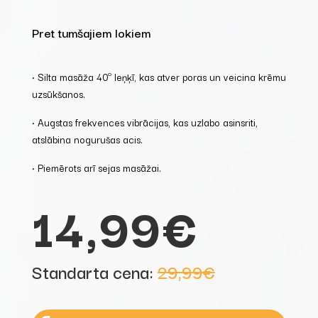
Pret tumšajiem lokiem
• Silta masāža 40º leņķī, kas atver poras un veicina krēmu
uzsūkšanos.
• Augstas frekvences vibrācijas, kas uzlabo asinsriti,
atslābina nogurušas acis.
• Piemērots arī sejas masāžai.
14,99€
Standarta cena:
29,99€