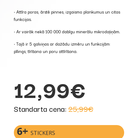
• Attīra poras, ārstē pinnes, izgaismo plankumus un citas
funkcijas.
• Ar vairāk nekā 100 000 dabīgu minerālu mikrodaļiņām.
• Tajā ir 5 galviņas ar dažādu izmēru un funkcijām:
pīlings, tīrīšana un poru attīrīšana.
12,99€
Standarta cena:
25,99€
6+
STICKERS