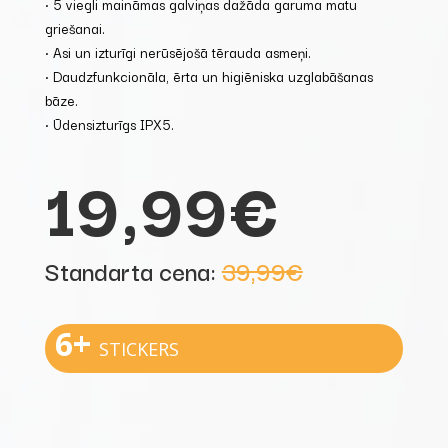
• 5 viegli maināmas galviņas dažāda garuma matu
griešanai.
• Asi un izturīgi nerūsējošā tērauda asmeņi.
• Daudzfunkcionāla, ērta un higiēniska uzglabāšanas
bāze.
• Ūdensizturīgs IPX5.
19,99€
Standarta cena:
39,99€
6+
STICKERS