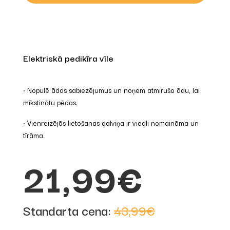
Elektriskā pedikīra vīle
• Nopulē ādas sabiezējumus un noņem atmirušo ādu, lai
mīkstinātu pēdas.
• Vienreizējās lietošanas galviņa ir viegli nomaināma un
tīrāma.
21,99€
Standarta cena:
43,99€