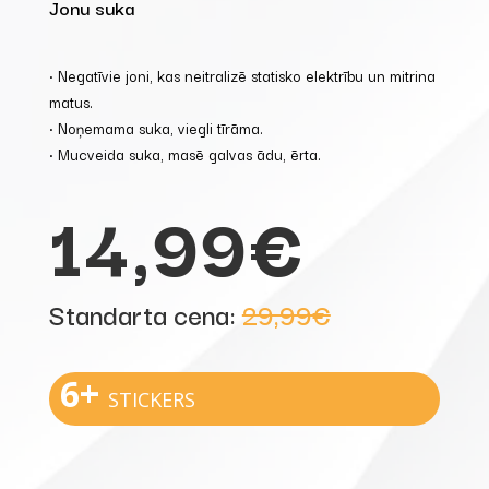
Jonu suka
• Negatīvie joni, kas neitralizē statisko elektrību un mitrina
matus.
• Noņemama suka, viegli tīrāma.
• Mucveida suka, masē galvas ādu, ērta.
14,99€
Standarta cena:
29,99€
6+
STICKERS