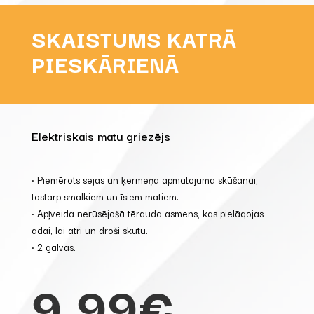
SKAISTUMS KATRĀ
PIESKĀRIENĀ
Elektriskais matu griezējs
• Piemērots sejas un ķermeņa apmatojuma skūšanai,
tostarp smalkiem un īsiem matiem.
• Apļveida nerūsējošā tērauda asmens, kas pielāgojas
ādai, lai ātri un droši skūtu.
• 2 galvas.
9,99€