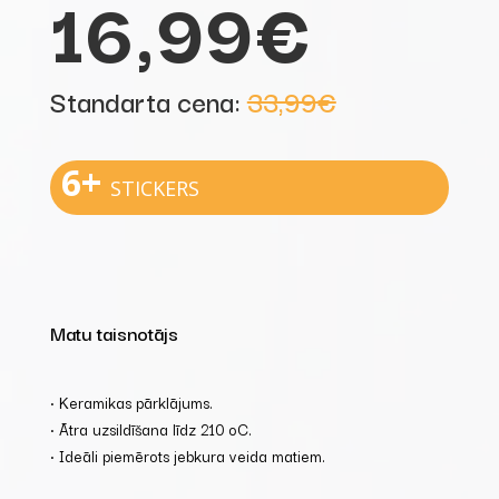
16,99€
Standarta cena:
33,99€
6+
STICKERS
Matu taisnotājs
• Keramikas pārklājums.
• Ātra uzsildīšana līdz 210 oC.
• Ideāli piemērots jebkura veida matiem.