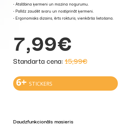
• Atslābina ķermeni un mazina nogurumu.
• Palīdz zaudēt svaru un nostiprināt ķermeni.
• Ergonomisks dizains, ērts rokturis, vienkārša lietošana.
7,99€
Standarta cena:
15,99€
6+
STICKERS
Daudzfunkcionāls masieris