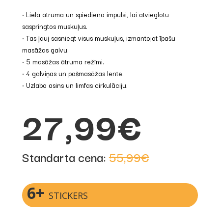
• Liela ātruma un spiediena impulsi, lai atvieglotu
saspringtos muskuļus.
• Tas ļauj sasniegt visus muskuļus, izmantojot īpašu
masāžas galvu.
• 5 masāžas ātruma režīmi.
• 4 galviņas un pašmasāžas lente.
• Uzlabo asins un limfas cirkulāciju.
27,99€
Standarta cena:
55,99€
6+
STICKERS