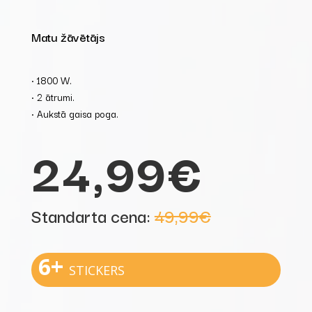
Matu žāvētājs
• 1800 W.
• 2 ātrumi.
• Aukstā gaisa poga.
24,99€
Standarta cena:
49,99€
6+
STICKERS